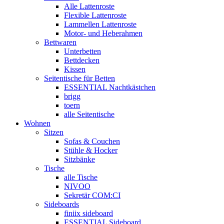
Alle Lattenroste
Flexible Lattenroste
Lammellen Lattenroste
Motor- und Heberahmen
Bettwaren
Unterbetten
Bettdecken
Kissen
Seitentische für Betten
ESSENTIAL Nachtkästchen
brigg
toern
alle Seitentische
Wohnen
Sitzen
Sofas & Couchen
Stühle & Hocker
Sitzbänke
Tische
alle Tische
NIVOO
Sekretär COM:CI
Sideboards
finiix sideboard
ESSENTIAL Sideboard