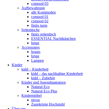
comood 03
Aufbewahrung
alle Kommoden
comood 01
comood 02
finiix turm
Seitentische
finiix seitentisch
ESSENTIAL Nachtkästchen
brigg
Accessoires
boggs
brigg
Lampen
Kinder
kidd – Kinderbett
kidd – das nachhaltige Kinderbett
kidd – Zubehör
Kinder und Jugendmatratzen
Natural Eco
Natural Eco Plus
Kindermöbel
nivoo
Zaunkönig Hochstuhl
Über uns