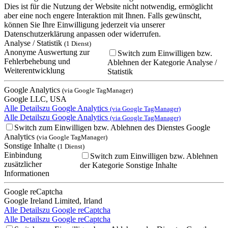
Dies ist für die Nutzung der Website nicht notwendig, ermöglicht
aber eine noch engere Interaktion mit Ihnen. Falls gewünscht,
können Sie Ihre Einwilligung jederzeit via unserer
Datenschutzerklärung anpassen oder widerrufen.
Analyse / Statistik
(1 Dienst)
Anonyme Auswertung zur
Switch zum Einwilligen bzw.
Fehlerbehebung und
Ablehnen der Kategorie Analyse /
Weiterentwicklung
Statistik
Google Analytics
(via Google TagManager)
Google LLC, USA
Alle Details
zu Google Analytics
(via Google TagManager)
Alle Details
zu Google Analytics
(via Google TagManager)
Switch zum Einwilligen bzw. Ablehnen des Dienstes Google
Analytics
(via Google TagManager)
Sonstige Inhalte
(1 Dienst)
Einbindung
Switch zum Einwilligen bzw. Ablehnen
zusätzlicher
der Kategorie Sonstige Inhalte
Informationen
Google reCaptcha
Google Ireland Limited, Irland
Alle Details
zu Google reCaptcha
Alle Details
zu Google reCaptcha