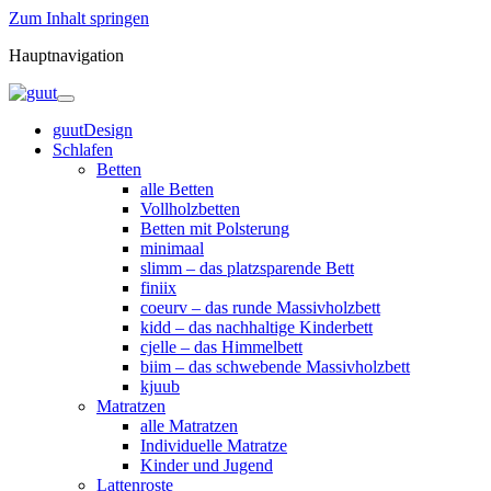
Zum Inhalt springen
Hauptnavigation
guutDesign
Schlafen
Betten
alle Betten
Vollholzbetten
Betten mit Polsterung
minimaal
slimm – das platzsparende Bett
finiix
coeurv – das runde Massivholzbett
kidd – das nachhaltige Kinderbett
cjelle – das Himmelbett
biim – das schwebende Massivholzbett
kjuub
Matratzen
alle Matratzen
Individuelle Matratze
Kinder und Jugend
Lattenroste