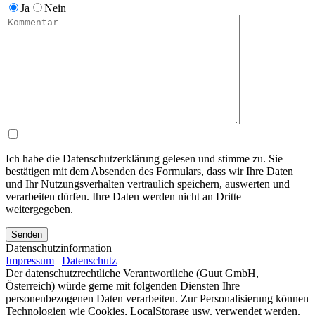
Ja
Nein
Ich habe die Datenschutzerklärung gelesen und stimme zu. Sie
bestätigen mit dem Absenden des Formulars, dass wir Ihre Daten
und Ihr Nutzungsverhalten vertraulich speichern, auswerten und
verarbeiten dürfen. Ihre Daten werden nicht an Dritte
weitergegeben.
Bitte lasse dieses Feld leer.
Bitte lasse dieses Feld leer.
Bitte lasse dieses Feld leer.
Datenschutzinformation
Impressum
|
Datenschutz
Der datenschutzrechtliche Verantwortliche (Guut GmbH,
Österreich) würde gerne mit folgenden Diensten Ihre
personenbezogenen Daten verarbeiten. Zur Personalisierung können
Technologien wie Cookies, LocalStorage usw. verwendet werden.