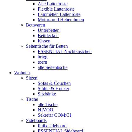
Alle Lattenroste
Flexible Lattenroste
Lammellen Lattenroste
Motor- und Heberahmen
Bettwaren
Unterbetten
Bettdecken
Kissen
Seitentische für Betten
ESSENTIAL Nachtkästchen
brigg
toern
alle Seitentische
Wohnen
Sitzen
Sofas & Couchen
Stühle & Hocker
Sitzbänke
Tische
alle Tische
NIVOO
Sekretär COM:CI
Sideboards
finiix sideboard
ESSENTIAL Sideboard