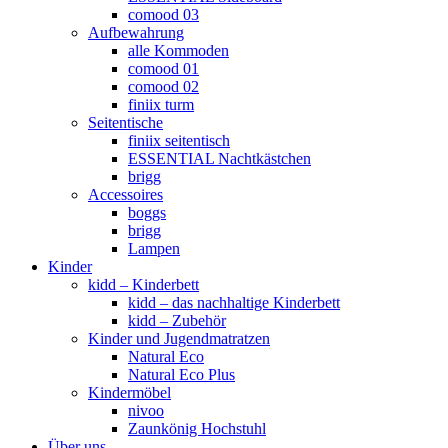
comood 03
Aufbewahrung
alle Kommoden
comood 01
comood 02
finiix turm
Seitentische
finiix seitentisch
ESSENTIAL Nachtkästchen
brigg
Accessoires
boggs
brigg
Lampen
Kinder
kidd – Kinderbett
kidd – das nachhaltige Kinderbett
kidd – Zubehör
Kinder und Jugendmatratzen
Natural Eco
Natural Eco Plus
Kindermöbel
nivoo
Zaunkönig Hochstuhl
Über uns