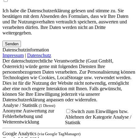
Ich habe die Datenschutzerklärung gelesen und stimme zu. Sie
bestätigen mit dem Absenden des Formulars, dass wir Ihre Daten
und Ihr Nutzungsverhalten vertraulich speichern, auswerten und
verarbeiten dürfen. Ihre Daten werden nicht an Dritte
weitergegeben.
Bitte lasse dieses Feld leer.
Bitte lasse dieses Feld leer.
Bitte lasse dieses Feld leer.
Datenschutzinformation
Impressum
|
Datenschutz
Der datenschutzrechtliche Verantwortliche (Guut GmbH,
Österreich) würde gerne mit folgenden Diensten Ihre
personenbezogenen Daten verarbeiten. Zur Personalisierung können
Technologien wie Cookies, LocalStorage usw. verwendet werden.
Dies ist für die Nutzung der Website nicht notwendig, ermöglicht
aber eine noch engere Interaktion mit Ihnen. Falls gewünscht,
können Sie Ihre Einwilligung jederzeit via unserer
Datenschutzerklärung anpassen oder widerrufen.
Analyse / Statistik
(1 Dienst)
Anonyme Auswertung zur
Switch zum Einwilligen bzw.
Fehlerbehebung und
Ablehnen der Kategorie Analyse /
Weiterentwicklung
Statistik
Google Analytics
(via Google TagManager)