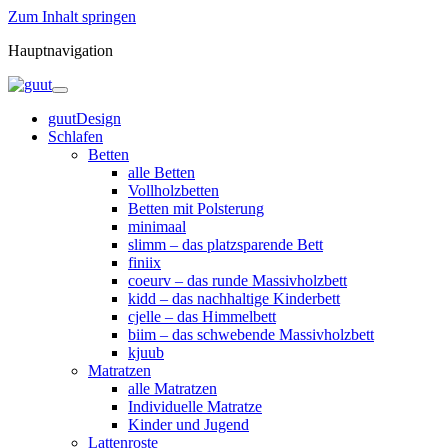
Zum Inhalt springen
Hauptnavigation
guutDesign
Schlafen
Betten
alle Betten
Vollholzbetten
Betten mit Polsterung
minimaal
slimm – das platzsparende Bett
finiix
coeurv – das runde Massivholzbett
kidd – das nachhaltige Kinderbett
cjelle – das Himmelbett
biim – das schwebende Massivholzbett
kjuub
Matratzen
alle Matratzen
Individuelle Matratze
Kinder und Jugend
Lattenroste