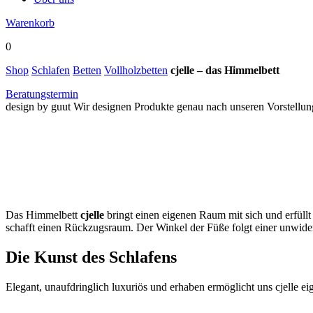
Warenkorb
0
Shop
Schlafen
Betten
Vollholzbetten
cjelle – das Himmelbett
Beratungstermin
design by guut
Wir designen Produkte genau nach unseren Vorstellunge
as Himmelbett
mel um uns
Das Himmelbett
cjelle
bringt einen eigenen Raum mit sich und erfül
schafft einen Rückzugsraum. Der Winkel der Füße folgt einer unwide
Die Kunst des Schlafens
Elegant, unaufdringlich luxuriös und erhaben ermöglicht uns cjelle 