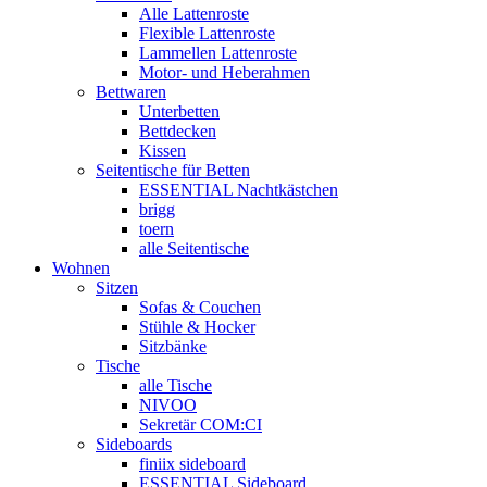
Alle Lattenroste
Flexible Lattenroste
Lammellen Lattenroste
Motor- und Heberahmen
Bettwaren
Unterbetten
Bettdecken
Kissen
Seitentische für Betten
ESSENTIAL Nachtkästchen
brigg
toern
alle Seitentische
Wohnen
Sitzen
Sofas & Couchen
Stühle & Hocker
Sitzbänke
Tische
alle Tische
NIVOO
Sekretär COM:CI
Sideboards
finiix sideboard
ESSENTIAL Sideboard