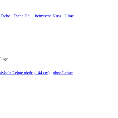
·
Eiche
·
Esche Hell
·
heimische Nuss
·
Ulme
frage
ivholz Lehne niedrig (44 cm)
·
ohne Lehne