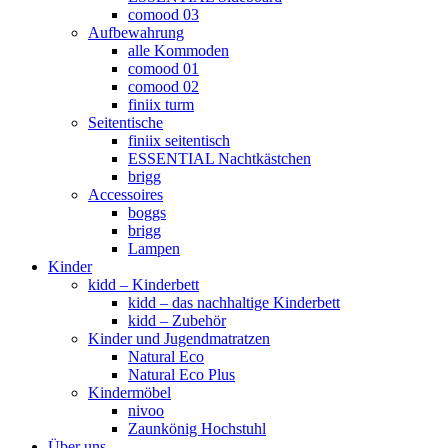
comood 03
Aufbewahrung
alle Kommoden
comood 01
comood 02
finiix turm
Seitentische
finiix seitentisch
ESSENTIAL Nachtkästchen
brigg
Accessoires
boggs
brigg
Lampen
Kinder
kidd – Kinderbett
kidd – das nachhaltige Kinderbett
kidd – Zubehör
Kinder und Jugendmatratzen
Natural Eco
Natural Eco Plus
Kindermöbel
nivoo
Zaunkönig Hochstuhl
Über uns