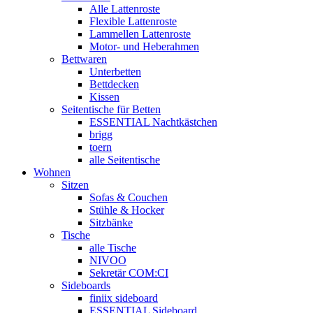
Alle Lattenroste
Flexible Lattenroste
Lammellen Lattenroste
Motor- und Heberahmen
Bettwaren
Unterbetten
Bettdecken
Kissen
Seitentische für Betten
ESSENTIAL Nachtkästchen
brigg
toern
alle Seitentische
Wohnen
Sitzen
Sofas & Couchen
Stühle & Hocker
Sitzbänke
Tische
alle Tische
NIVOO
Sekretär COM:CI
Sideboards
finiix sideboard
ESSENTIAL Sideboard