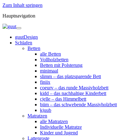
Zum Inhalt springen
Hauptnavigation
guutDesign
Schlafen
Betten
alle Betten
Vollholzbetten
Betten mit Polsterung
minimaal
slimm – das platzsparende Bett
finiix
coeurv – das runde Massivholzbett
kidd – das nachhaltige Kinderbett
cjelle – das Himmelbett
biim – das schwebende Massivholzbett
kjuub
Matratzen
alle Matratzen
Individuelle Matratze
Kinder und Jugend
Lattenroste