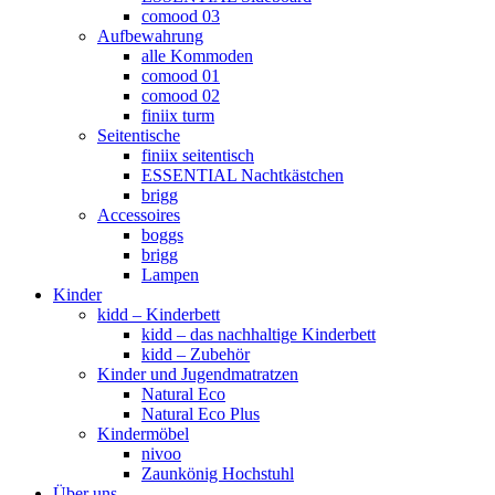
comood 03
Aufbewahrung
alle Kommoden
comood 01
comood 02
finiix turm
Seitentische
finiix seitentisch
ESSENTIAL Nachtkästchen
brigg
Accessoires
boggs
brigg
Lampen
Kinder
kidd – Kinderbett
kidd – das nachhaltige Kinderbett
kidd – Zubehör
Kinder und Jugendmatratzen
Natural Eco
Natural Eco Plus
Kindermöbel
nivoo
Zaunkönig Hochstuhl
Über uns