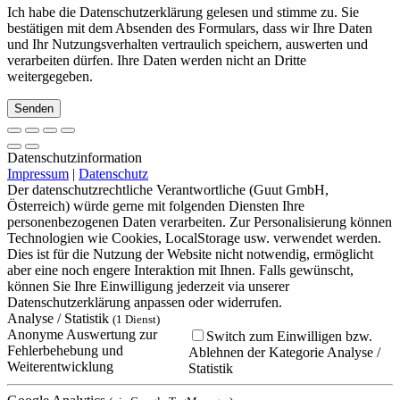
Ich habe die Datenschutzerklärung gelesen und stimme zu. Sie
bestätigen mit dem Absenden des Formulars, dass wir Ihre Daten
und Ihr Nutzungsverhalten vertraulich speichern, auswerten und
verarbeiten dürfen. Ihre Daten werden nicht an Dritte
weitergegeben.
Bitte lasse dieses Feld leer.
Bitte lasse dieses Feld leer.
Bitte lasse dieses Feld leer.
Datenschutzinformation
Impressum
|
Datenschutz
Der datenschutzrechtliche Verantwortliche (Guut GmbH,
Österreich) würde gerne mit folgenden Diensten Ihre
personenbezogenen Daten verarbeiten. Zur Personalisierung können
Technologien wie Cookies, LocalStorage usw. verwendet werden.
Dies ist für die Nutzung der Website nicht notwendig, ermöglicht
aber eine noch engere Interaktion mit Ihnen. Falls gewünscht,
können Sie Ihre Einwilligung jederzeit via unserer
Datenschutzerklärung anpassen oder widerrufen.
Analyse / Statistik
(1 Dienst)
Anonyme Auswertung zur
Switch zum Einwilligen bzw.
Fehlerbehebung und
Ablehnen der Kategorie Analyse /
Weiterentwicklung
Statistik