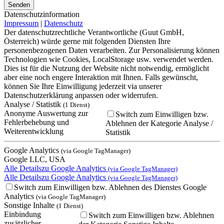
Bitte lasse dieses Feld leer.
Bitte lasse dieses Feld leer.
Bitte lasse dieses Feld leer.
Datenschutzinformation
Impressum
|
Datenschutz
Der datenschutzrechtliche Verantwortliche (Guut GmbH,
Österreich) würde gerne mit folgenden Diensten Ihre
personenbezogenen Daten verarbeiten. Zur Personalisierung können
Technologien wie Cookies, LocalStorage usw. verwendet werden.
Dies ist für die Nutzung der Website nicht notwendig, ermöglicht
aber eine noch engere Interaktion mit Ihnen. Falls gewünscht,
können Sie Ihre Einwilligung jederzeit via unserer
Datenschutzerklärung anpassen oder widerrufen.
Analyse / Statistik
(1 Dienst)
Anonyme Auswertung zur
Switch zum Einwilligen bzw.
Fehlerbehebung und
Ablehnen der Kategorie Analyse /
Weiterentwicklung
Statistik
Google Analytics
(via Google TagManager)
Google LLC, USA
Alle Details
zu Google Analytics
(via Google TagManager)
Alle Details
zu Google Analytics
(via Google TagManager)
Switch zum Einwilligen bzw. Ablehnen des Dienstes Google
Analytics
(via Google TagManager)
Sonstige Inhalte
(1 Dienst)
Einbindung
Switch zum Einwilligen bzw. Ablehnen
zusätzlicher