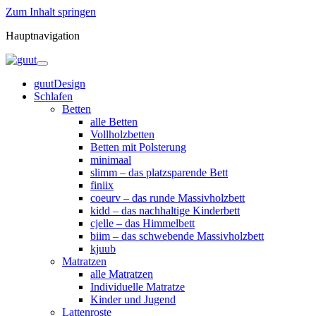
Zum Inhalt springen
Hauptnavigation
guutDesign
Schlafen
Betten
alle Betten
Vollholzbetten
Betten mit Polsterung
minimaal
slimm – das platzsparende Bett
finiix
coeurv – das runde Massivholzbett
kidd – das nachhaltige Kinderbett
cjelle – das Himmelbett
biim – das schwebende Massivholzbett
kjuub
Matratzen
alle Matratzen
Individuelle Matratze
Kinder und Jugend
Lattenroste