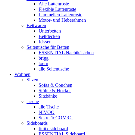
Alle Lattenroste
Flexible Lattenroste
Lammellen Lattenroste
Motor- und Heberahmen
Bettwaren
Unterbetten
Bettdecken
Kissen
Seitentische für Betten
ESSENTIAL Nachtkästchen
brigg
toern
alle Seitentische
Wohnen
Sitzen
Sofas & Couchen
Stühle & Hocker
Sitzbänke
Tische
alle Tische
NIVOO
Sekretär COM:CI
Sideboards
finiix sideboard
ESSENTIAL Sideboard