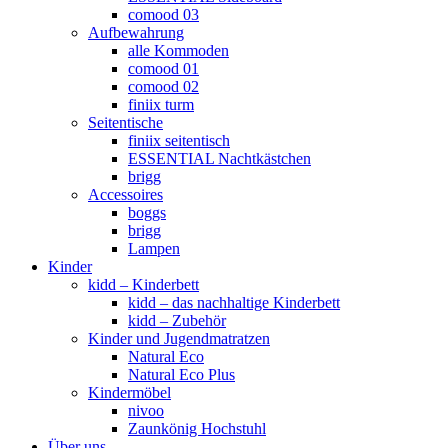
comood 03
Aufbewahrung
alle Kommoden
comood 01
comood 02
finiix turm
Seitentische
finiix seitentisch
ESSENTIAL Nachtkästchen
brigg
Accessoires
boggs
brigg
Lampen
Kinder
kidd – Kinderbett
kidd – das nachhaltige Kinderbett
kidd – Zubehör
Kinder und Jugendmatratzen
Natural Eco
Natural Eco Plus
Kindermöbel
nivoo
Zaunkönig Hochstuhl
Über uns