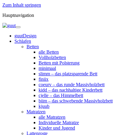
Zum Inhalt springen
Hauptnavigation
guutDesign
Schlafen
Betten
alle Betten
Vollholzbetten
Betten mit Polsterung
minimaal
slimm – das platzsparende Bett
finiix
coeurv – das runde Massivholzbett
kidd – das nachhaltige Kinderbett
cjelle – das Himmelbett
biim – das schwebende Massivholzbett
kjuub
Matratzen
alle Matratzen
Individuelle Matratze
Kinder und Jugend
Lattenroste