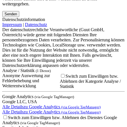
weitergegeben.
Bitte lasse dieses Feld leer.
Bitte lasse dieses Feld leer.
Bitte lasse dieses Feld leer.
Datenschutzinformation
Impressum
|
Datenschutz
Der datenschutzrechtliche Verantwortliche (Guut GmbH,
Österreich) würde gerne mit folgenden Diensten Ihre
personenbezogenen Daten verarbeiten. Zur Personalisierung können
Technologien wie Cookies, LocalStorage usw. verwendet werden.
Dies ist für die Nutzung der Website nicht notwendig, ermöglicht
aber eine noch engere Interaktion mit Ihnen. Falls gewünscht,
können Sie Ihre Einwilligung jederzeit via unserer
Datenschutzerklärung anpassen oder widerrufen.
Analyse / Statistik
(1 Dienst)
Anonyme Auswertung zur
Switch zum Einwilligen bzw.
Fehlerbehebung und
Ablehnen der Kategorie Analyse /
Weiterentwicklung
Statistik
Google Analytics
(via Google TagManager)
Google LLC, USA
Alle Details
zu Google Analytics
(via Google TagManager)
Alle Details
zu Google Analytics
(via Google TagManager)
Switch zum Einwilligen bzw. Ablehnen des Dienstes Google
Analytics
(via Google TagManager)