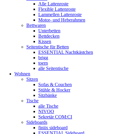
Alle Lattenroste
Flexible Lattenroste
Lammellen Lattenroste
Motor- und Heberahmen
Bettwaren
Unterbetten
Bettdecken
Kissen
Seitentische für Betten
ESSENTIAL Nachtkästchen
brigg
toern
alle Seitentische
Wohnen
Sitzen
Sofas & Couchen
Stühle & Hocker
Sitzbänke
Tische
alle Tische
NIVOO
Sekretär COM:CI
Sideboards
finiix sideboard
ESSENTIAL Sideboard