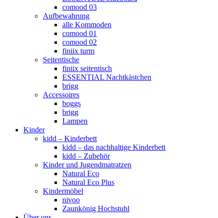
comood 03
Aufbewahrung
alle Kommoden
comood 01
comood 02
finiix turm
Seitentische
finiix seitentisch
ESSENTIAL Nachtkästchen
brigg
Accessoires
boggs
brigg
Lampen
Kinder
kidd – Kinderbett
kidd – das nachhaltige Kinderbett
kidd – Zubehör
Kinder und Jugendmatratzen
Natural Eco
Natural Eco Plus
Kindermöbel
nivoo
Zaunkönig Hochstuhl
Über uns