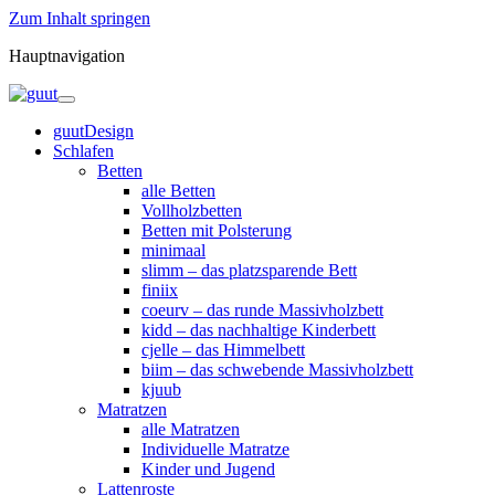
Zum Inhalt springen
Hauptnavigation
guutDesign
Schlafen
Betten
alle Betten
Vollholzbetten
Betten mit Polsterung
minimaal
slimm – das platzsparende Bett
finiix
coeurv – das runde Massivholzbett
kidd – das nachhaltige Kinderbett
cjelle – das Himmelbett
biim – das schwebende Massivholzbett
kjuub
Matratzen
alle Matratzen
Individuelle Matratze
Kinder und Jugend
Lattenroste