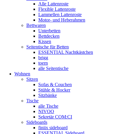
Alle Lattenroste
Flexible Lattenroste
Lammellen Lattenroste
Motor- und Heberahmen
Bettwaren
Unterbetten
Bettdecken
Kissen
Seitentische für Betten
ESSENTIAL Nachtkästchen
brigg
toern
alle Seitentische
Wohnen
Sitzen
Sofas & Couchen
Stühle & Hocker
Sitzbänke
Tische
alle Tische
NIVOO
Sekretär COM:CI
Sideboards
finiix sideboard
ESSENTIAL Sideboard