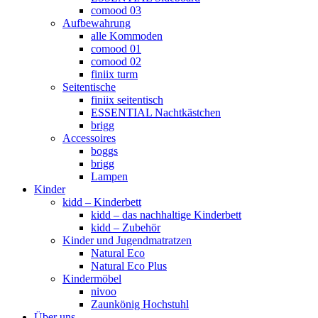
comood 03
Aufbewahrung
alle Kommoden
comood 01
comood 02
finiix turm
Seitentische
finiix seitentisch
ESSENTIAL Nachtkästchen
brigg
Accessoires
boggs
brigg
Lampen
Kinder
kidd – Kinderbett
kidd – das nachhaltige Kinderbett
kidd – Zubehör
Kinder und Jugendmatratzen
Natural Eco
Natural Eco Plus
Kindermöbel
nivoo
Zaunkönig Hochstuhl
Über uns