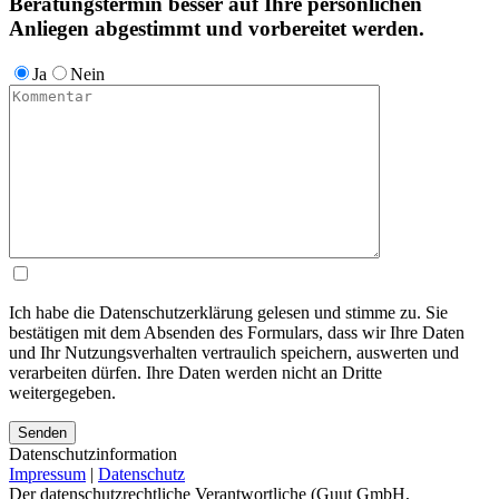
Beratungstermin besser auf Ihre persönlichen
Anliegen abgestimmt und vorbereitet werden.
Ja
Nein
Ich habe die Datenschutzerklärung gelesen und stimme zu. Sie
bestätigen mit dem Absenden des Formulars, dass wir Ihre Daten
und Ihr Nutzungsverhalten vertraulich speichern, auswerten und
verarbeiten dürfen. Ihre Daten werden nicht an Dritte
weitergegeben.
Bitte lasse dieses Feld leer.
Bitte lasse dieses Feld leer.
Bitte lasse dieses Feld leer.
Datenschutzinformation
Impressum
|
Datenschutz
Der datenschutzrechtliche Verantwortliche (Guut GmbH,