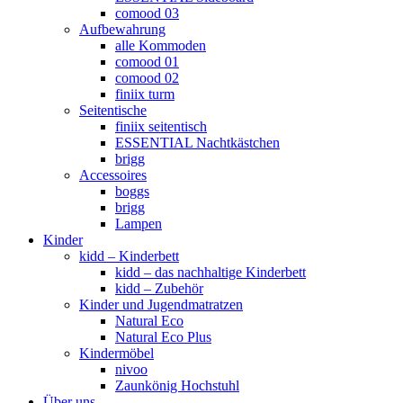
comood 03
Aufbewahrung
alle Kommoden
comood 01
comood 02
finiix turm
Seitentische
finiix seitentisch
ESSENTIAL Nachtkästchen
brigg
Accessoires
boggs
brigg
Lampen
Kinder
kidd – Kinderbett
kidd – das nachhaltige Kinderbett
kidd – Zubehör
Kinder und Jugendmatratzen
Natural Eco
Natural Eco Plus
Kindermöbel
nivoo
Zaunkönig Hochstuhl
Über uns