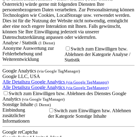
Österreich) würde gerne mit folgenden Diensten Ihre
personenbezogenen Daten verarbeiten. Zur Personalisierung können
Technologien wie Cookies, LocalStorage usw. verwendet werden.
Dies ist für die Nutzung der Website nicht notwendig, ermöglicht
aber eine noch engere Interaktion mit Ihnen. Falls gewünscht,
können Sie Ihre Einwilligung jederzeit via unserer
Datenschutzerklärung anpassen oder widerrufen.
Analyse / Statistik
(1 Dienst)
Anonyme Auswertung zur
Switch zum Einwilligen bzw.
Fehlerbehebung und
Ablehnen der Kategorie Analyse /
Weiterentwicklung
Statistik
Google Analytics
(via Google TagManager)
Google LLC, USA
Alle Details
zu Google Analytics
(via Google TagManager)
Alle Details
zu Google Analytics
(via Google TagManager)
Switch zum Einwilligen bzw. Ablehnen des Dienstes Google
Analytics
(via Google TagManager)
Sonstige Inhalte
(1 Dienst)
Einbindung
Switch zum Einwilligen bzw. Ablehnen
zusätzlicher
der Kategorie Sonstige Inhalte
Informationen
Google reCaptcha