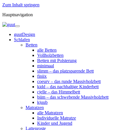
Zum Inhalt springen
Hauptnavigation
guutDesign
Schlafen
Betten
alle Betten
Vollholzbetten
Betten mit Polsterung
minimaal
slimm – das platzsparende Bett
finiix
coeurv – das runde Massivholzbett
kidd – das nachhaltige Kinderbett
cjelle – das Himmelbett
biim – das schwebende Massivholzbett
kjuub
Matratzen
alle Matratzen
Individuelle Matratze
Kinder und Jugend
Lattenroste