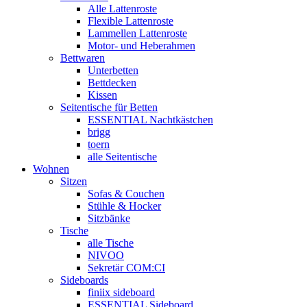
Alle Lattenroste
Flexible Lattenroste
Lammellen Lattenroste
Motor- und Heberahmen
Bettwaren
Unterbetten
Bettdecken
Kissen
Seitentische für Betten
ESSENTIAL Nachtkästchen
brigg
toern
alle Seitentische
Wohnen
Sitzen
Sofas & Couchen
Stühle & Hocker
Sitzbänke
Tische
alle Tische
NIVOO
Sekretär COM:CI
Sideboards
finiix sideboard
ESSENTIAL Sideboard