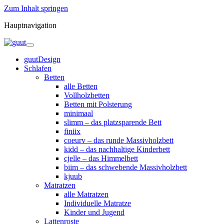
Zum Inhalt springen
Hauptnavigation
guutDesign
Schlafen
Betten
alle Betten
Vollholzbetten
Betten mit Polsterung
minimaal
slimm – das platzsparende Bett
finiix
coeurv – das runde Massivholzbett
kidd – das nachhaltige Kinderbett
cjelle – das Himmelbett
biim – das schwebende Massivholzbett
kjuub
Matratzen
alle Matratzen
Individuelle Matratze
Kinder und Jugend
Lattenroste