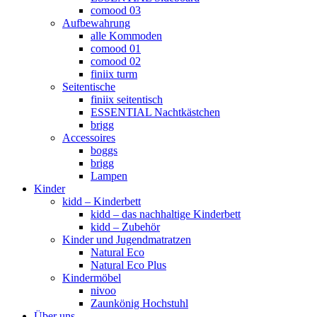
comood 03
Aufbewahrung
alle Kommoden
comood 01
comood 02
finiix turm
Seitentische
finiix seitentisch
ESSENTIAL Nachtkästchen
brigg
Accessoires
boggs
brigg
Lampen
Kinder
kidd – Kinderbett
kidd – das nachhaltige Kinderbett
kidd – Zubehör
Kinder und Jugendmatratzen
Natural Eco
Natural Eco Plus
Kindermöbel
nivoo
Zaunkönig Hochstuhl
Über uns