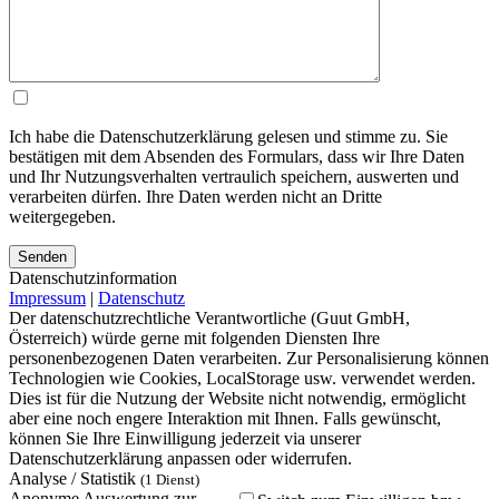
Ich habe die Datenschutzerklärung gelesen und stimme zu. Sie
bestätigen mit dem Absenden des Formulars, dass wir Ihre Daten
und Ihr Nutzungsverhalten vertraulich speichern, auswerten und
verarbeiten dürfen. Ihre Daten werden nicht an Dritte
weitergegeben.
Bitte lasse dieses Feld leer.
Bitte lasse dieses Feld leer.
Bitte lasse dieses Feld leer.
Datenschutzinformation
Impressum
|
Datenschutz
Der datenschutzrechtliche Verantwortliche (Guut GmbH,
Österreich) würde gerne mit folgenden Diensten Ihre
personenbezogenen Daten verarbeiten. Zur Personalisierung können
Technologien wie Cookies, LocalStorage usw. verwendet werden.
Dies ist für die Nutzung der Website nicht notwendig, ermöglicht
aber eine noch engere Interaktion mit Ihnen. Falls gewünscht,
können Sie Ihre Einwilligung jederzeit via unserer
Datenschutzerklärung anpassen oder widerrufen.
Analyse / Statistik
(1 Dienst)
Anonyme Auswertung zur