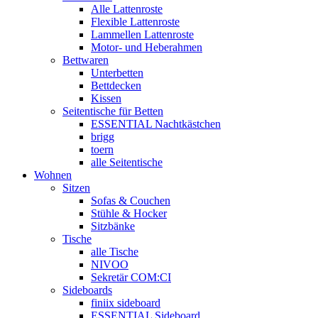
Alle Lattenroste
Flexible Lattenroste
Lammellen Lattenroste
Motor- und Heberahmen
Bettwaren
Unterbetten
Bettdecken
Kissen
Seitentische für Betten
ESSENTIAL Nachtkästchen
brigg
toern
alle Seitentische
Wohnen
Sitzen
Sofas & Couchen
Stühle & Hocker
Sitzbänke
Tische
alle Tische
NIVOO
Sekretär COM:CI
Sideboards
finiix sideboard
ESSENTIAL Sideboard