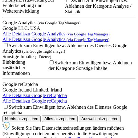
Switch zum Einwilligen bzw.
Fehlerbehebung und
Ablehnen der Kategorie Analyse /
Weiterentwicklung
Statistik
Google Analytics
(via Google TagManager)
Google LLC, USA
Alle Details
zu Google Analytics
(via Google TagManager)
Alle Details
zu Google Analytics
(via Google TagManager)
Switch zum Einwilligen bzw. Ablehnen des Dienstes Google
Analytics
(via Google TagManager)
Sonstige Inhalte
(1 Dienst)
Einbindung
Switch zum Einwilligen bzw. Ablehnen
zusätzlicher
der Kategorie Sonstige Inhalte
Informationen
Google reCaptcha
Google Ireland Limited, Irland
Alle Details
zu Google reCaptcha
Alle Details
zu Google reCaptcha
Switch zum Einwilligen bzw. Ablehnen des Dienstes Google
reCaptcha
Nichts akzeptieren
Alles akzeptieren
Auswahl akzeptieren
Sofern Sie Ihre Datenschutzeinstellungen ändern möchten
(Einwilligungen erteilen oder bereits erteilte Einwilligungen